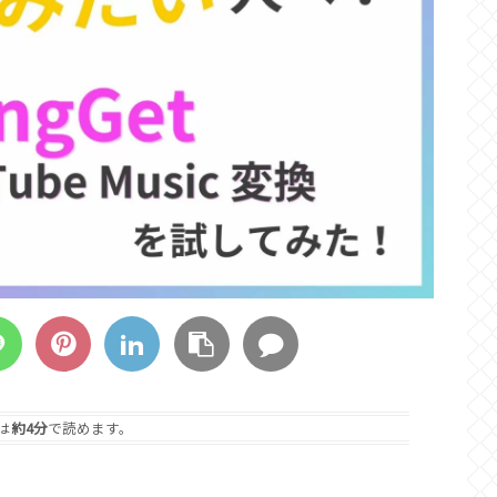
は
約4分
で読めます。