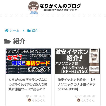
ホーム
紹介
紹介
ひらがな2文字をランダムに
激安イヤホンを紹介！ 【パ
つぶやくbotでなぜあんな頻
ナソニック カナル型イヤホ
繁に凍結ワードが出るの？
ン RP-HJE150】
2020.04.21
2020.04.20
なりかくん
なりかくん