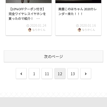
【10%OFFクーポン付き】
美雲このはちゃん 2020カレ
完全ワイヤレスイヤホンを
ンダー来た！！！
買ったので紹介！
【JPRiDE TWS-520】
2020.01.24
2020.01.16
なりかくん
なりかくん
次のページ
前
次
1
11
12
13
へ
へ