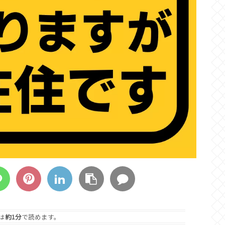
は
約1分
で読めます。