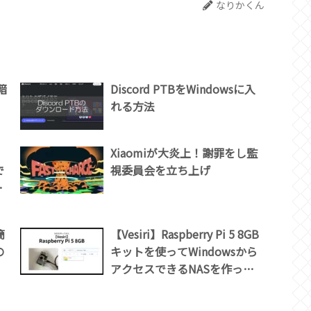
なりかくん
暗
Discord PTBをWindowsに入
。
れる方法
Xiaomiが大炎上！謝罪をし監
で
視委員会を立ち上げ
て
簡
【Vesiri】Raspberry Pi 5 8GB
の
キットを使ってWindowsから
アクセスできるNASを作って
みる