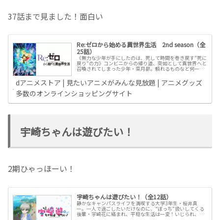
37話まで見ました！面白い
Re:ゼロから始める異世界生活 2nd season（全
25話）
《無力な少年が手にしたのは、死して時間を巻き戻す"死に
戻り"の力》コンビニからの帰り道、突如として異世界へと
召喚されてしまった少年・菜月昴。頼れるものなど何一つ
ない異世界で、無力な少年が手にした唯一の力……それは
死して時間を巻き戻す《死に戻...
dアニメストア | 見たいアニメがみんな見放題 | アニメグッズ
多数のオンラインショッピングサイト
宇崎ちゃんは遊びたい！
2期ひゃっほーい！
宇崎ちゃんは遊びたい！（全12話）
静かなキャンパスライフを満喫する大学3年生・桜井真
一。一人で過ごしたいだけなのに、“ぼっち”扱いしてくる
後輩・宇崎花に絡まれ、平穏な生活は一変！いじられ、け
なされ、からかわれ……。毎日毎日、宇崎ちゃんのウザ絡