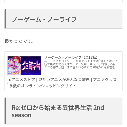
ノーゲーム・ノーライフ
良かったです。
ノーゲーム・ノーライフ（全12話）
ニートでヒキコモリ……だがネット上では｢ ｣(くうはく)の
名で無敗を誇る天才ゲーマー兄妹・空(そら)と白(しろ)。
ただの都市伝説とまで言われるほどの常識外れな腕前を持
った空と白の前に、ある日“神”を名乗る少年・テトが現れ
る。テトはリアルをク...
dアニメストア | 見たいアニメがみんな見放題 | アニメグッズ
多数のオンラインショッピングサイト
Re:ゼロから始まる異世界生活 2nd
season