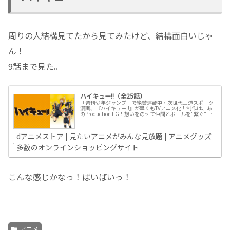
周りの人結構見てたから見てみたけど、結構面白いじゃ
ん！
9話まで見た。
ハイキュー!!（全25話）
「週刊少年ジャンプ」で絶賛連載中・次世代王道スポーツ
漫画、『ハイキュー!!』が早くもTVアニメ化！制作は、あ
のProduction I.G！想いをのせて仲間とボールを"繋ぐ”、
それがバレーボール。少年たちの躍動感あふれる激闘を見
逃すな！
dアニメストア | 見たいアニメがみんな見放題 | アニメグッズ
多数のオンラインショッピングサイト
こんな感じかなっ！ばいばいっ！
アニメ