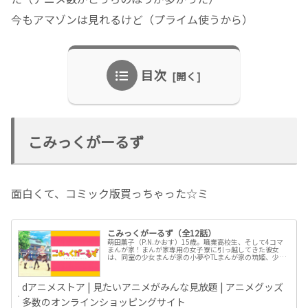
今もアマゾンは見れるけど（プライム使うから）
目次
こみっくがーるず
面白くて、コミック版買っちゃった☆ミ
こみっくがーるず（全12話）
萌田薫子（P.N.かおす）15歳。職業高校生、そして4コマ
まんが家！まんが家専用の女子寮に引っ越してきた彼女
は、同室の少女まんが家の小夢やTLまんが家の琉姫、少年
まんが家の翼といった仲間に囲まれて、今日も楽しくネー
ムにペン入れ、仕上げ作業に...
dアニメストア | 見たいアニメがみんな見放題 | アニメグッズ
多数のオンラインショッピングサイト